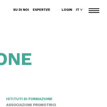
SU DI NOI
ESPERTI/E
LOGIN
IT
Toggl
naviga
IONE
ISTITUTI DI FORMAZIONE
ASSOCIAZIONI PROMOTRICI