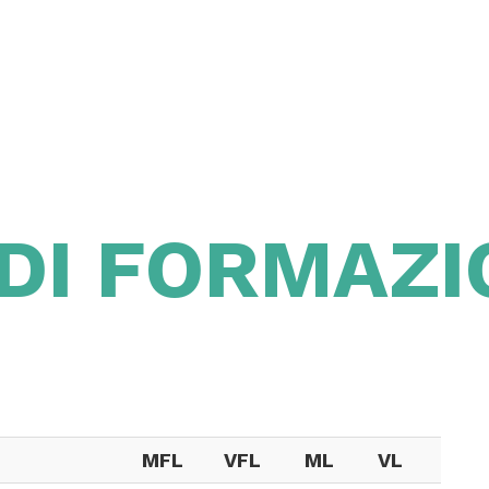
 DI FORMAZ
MFL
VFL
ML
VL