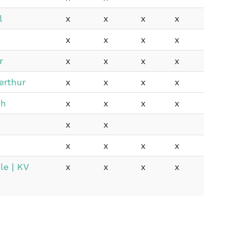
l
x
x
x
x
x
x
x
x
r
x
x
x
x
erthur
x
x
x
x
ch
x
x
x
x
x
x
x
x
x
x
le | KV
x
x
x
x