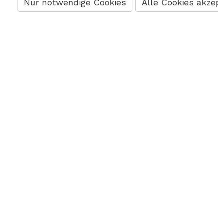
Nur notwendige Cookies
Alle Cookies akze
KONTAKT
CARRIERA
suxxess.org ag
Sistema
Nansenstr. 5
formativo
8050 Zürich
Marketing
044 534 66 00
Vendite
info@suxxess.org