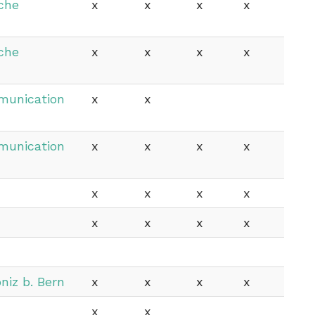
che
x
x
x
x
che
x
x
x
x
munication
x
x
munication
x
x
x
x
x
x
x
x
x
x
x
x
niz b. Bern
x
x
x
x
x
x