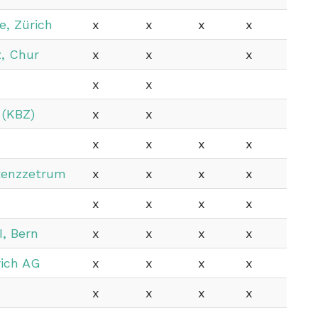
e, Zürich
x
x
x
x
, Chur
x
x
x
x
x
 (KBZ)
x
x
x
x
x
x
tenzzetrum
x
x
x
x
x
x
x
x
, Bern
x
x
x
x
rich AG
x
x
x
x
x
x
x
x