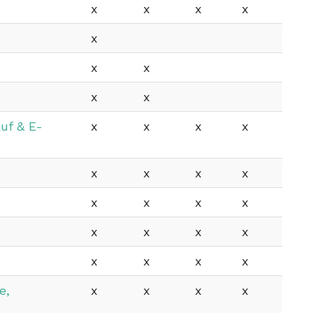
x
x
x
x
x
x
x
x
x
uf & E-
x
x
x
x
x
x
x
x
x
x
x
x
x
x
x
x
x
x
x
x
e,
x
x
x
x