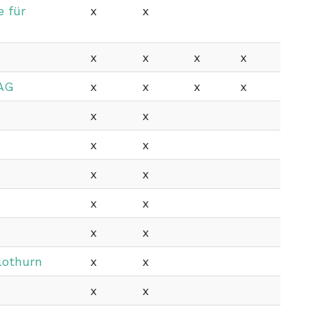
 für
x
x
x
x
x
x
 AG
x
x
x
x
x
x
x
x
x
x
x
x
x
x
lothurn
x
x
x
x