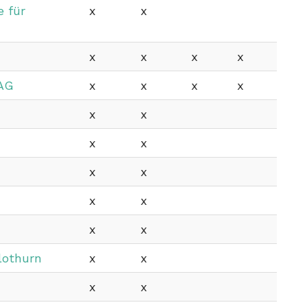
 für
x
x
x
x
x
x
 AG
x
x
x
x
x
x
x
x
x
x
x
x
x
x
lothurn
x
x
x
x