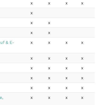
x
x
x
x
x
x
x
x
x
uf & E-
x
x
x
x
x
x
x
x
x
x
x
x
x
x
x
x
x
x
x
x
e,
x
x
x
x