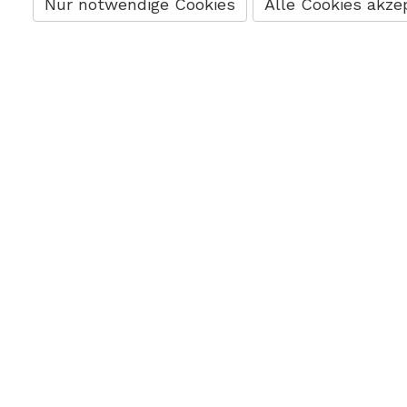
Nur notwendige Cookies
Alle Cookies akze
KONTAKT
CARRIÈRE
É
suxxess.org ag
Système
Sp
Nansenstr. 5
éducatif
m
8050 Zürich
Marketing
Sp
044 534 66 00
Vente
v
info@suxxess.org
C
m