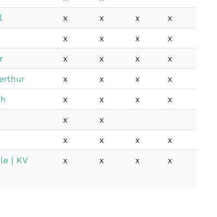
l
x
x
x
x
x
x
x
x
r
x
x
x
x
erthur
x
x
x
x
ch
x
x
x
x
x
x
x
x
x
x
le | KV
x
x
x
x