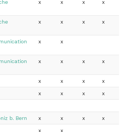
che
x
x
x
x
che
x
x
x
x
munication
x
x
munication
x
x
x
x
x
x
x
x
x
x
x
x
niz b. Bern
x
x
x
x
x
x