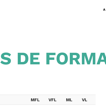
A
TS DE FORM
MFL
VFL
ML
VL